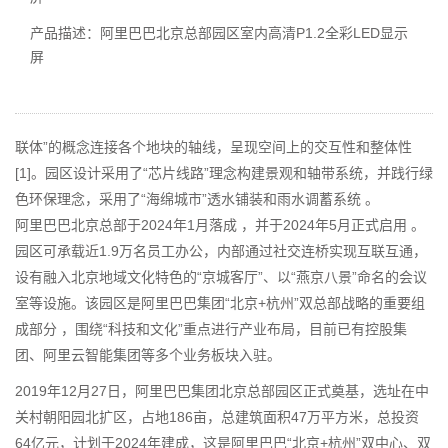
产品描述：阿里巴巴北京总部园区室内高清P1.2全彩LED显示
屏
联体”的概念连接各个地块的轴线，呈现空间上的交互性和整体性
[1]。园区设计采用了“芯片线路”理念构建景观和轴带系统，并践行绿
色环保理念，采用了“海绵城市”透水铺装和雨水调蓄系统 。
阿里巴巴北京总部于2024年1月落成 ，并于2024年5月正式启用 。
园区可承载近1.9万名员工办公，内部通过社交连桥实现互联互通，
设有融入北京地域文化特色的“京城客厅”、以“燕京八景”命名的会议
室等设施。该园区是阿里巴巴集团“北京+杭州”双总部战略的重要组
成部分 ，围绕“科技和文化”重点进行产业布局，目前已有控股集
团、阿里云智能集团等多个业务板块入驻。
2019年12月27日，阿里巴巴集团北京总部园区正式奠基，选址在中
关村朝阳园北扩区，占地186亩，总建筑面积47万平方米，总投资
64亿元，计划于2024年建成，这是阿里巴巴“北京+杭州”双中心、双