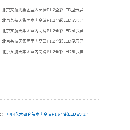
北京某航天集团室内高清P1.2全彩LED显示屏
北京某航天集团室内高清P1.2全彩LED显示屏
北京某航天集团室内高清P1.2全彩LED显示屏
北京某航天集团室内高清P1.2全彩LED显示屏
北京某航天集团室内高清P1.2全彩LED显示屏
篇：
中国艺术研究院室内高清P1.5全彩LED显示屏