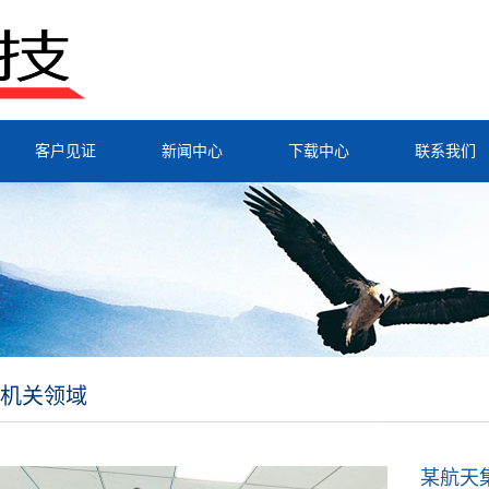
客户见证
新闻中心
下载中心
联系我们
机关领域
某航天集