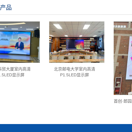
产品
科贸大厦室内高清
北京邮电大学室内高清
1.5LED显示屏
P1.5LED显示屏
首创·郎园