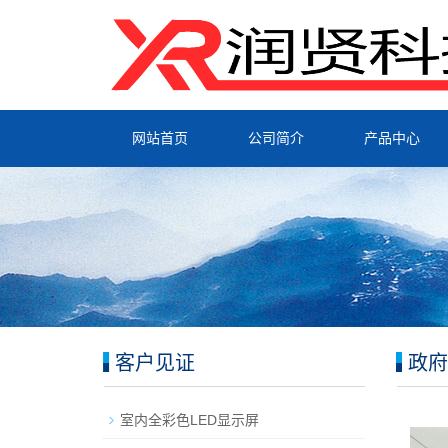
网站首页
公司简介
产品中心
客户见证
政府
室内全彩色LED显示屏