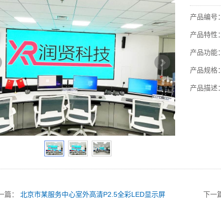
产品编号：
产品特性：
产品功能：
产品规格：
产品描述：
一篇：
北京市某服务中心室外高清P2.5全彩LED显示屏
下一